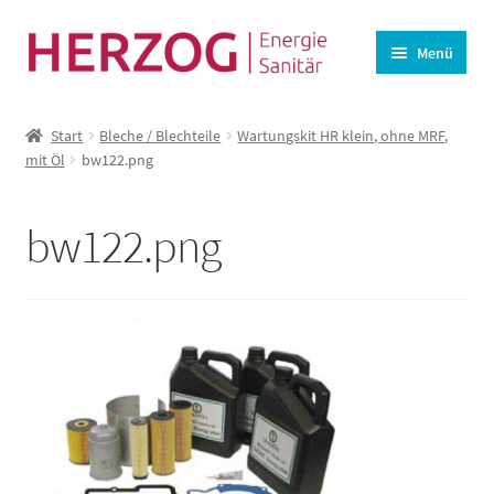
Zur
Zum
Menü
Navigation
Inhalt
springen
springen
Startseite
Start
Bleche / Blechteile
Wartungskit HR klein, ohne MRF,
BHKW-Ersatzteile
mit Öl
bw122.png
Unterm
Wasseraufbereitung
öffnen
bw122.png
Lüftung
Angebote
Kasse
Warenkorb