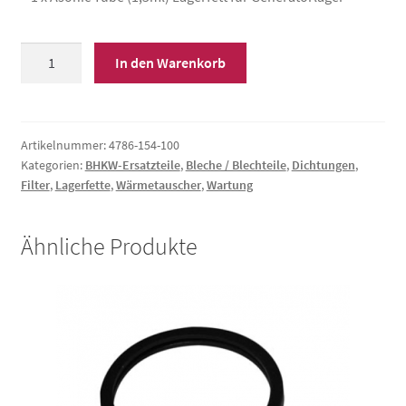
Wartungskit
In den Warenkorb
HR
klein,
ohne
MRF,
Artikelnummer:
4786-154-100
Kategorien:
BHKW-Ersatzteile
,
Bleche / Blechteile
,
Dichtungen
,
mit
Filter
,
Lagerfette
,
Wärmetauscher
,
Wartung
Öl
Menge
Ähnliche Produkte