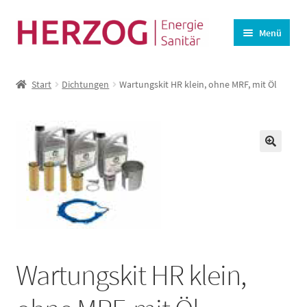
Zur
Zum
Menü
Navigation
Inhalt
springen
springen
Startseite
Start
Dichtungen
Wartungskit HR klein, ohne MRF, mit Öl
BHKW-Ersatzteile
Unterm
Wasseraufbereitung
öffnen
Lüftung
🔍
Angebote
Kasse
Warenkorb
Wartungskit HR klein,