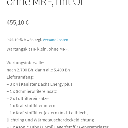
ohne MRF, mit Öl
455,10
€
inkl. 19 % MwSt.
zzgl.
Versandkosten
Wartungskit HR klein, ohne MRF,
Wartungsintervalle:
nach 2.700 Bh, dann alle 5.400 Bh
Lieferumfang:
– 3 x 4 l Kanister Dachs Energy plus
– 1 x Schmierölfilereinsatz
– 2 x Luftfiltereinsätze
– 1 x Kraftstofffilter intern
– 1 x Kraftstofffilter (extern) inkl. Leitblech,
Dichtring und Wärmetauscherdeckeldichtung
– 1 x Asonic Tube (1,5ml) Lagerfett für Generatorlager