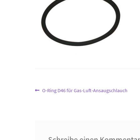
Beitragsnavigation
Vorheriger
O-Ring D46 für Gas-Luft-Ansaugschlauch
Beitrag:
Schreibe einen Kommenta