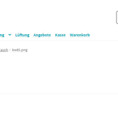
S
S
n
ung
Lüftung
Angebote
Kasse
Warenkorb
lauch
bw81.png