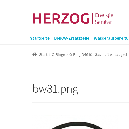
Zur
Zum
Navigation
Inhalt
springen
springen
Startseite
BHKW-Ersatzteile
Wasseraufbereit
Start
O-Ringe
O-Ring D46 für Gas-Luft-Ansaugsch
bw81.png