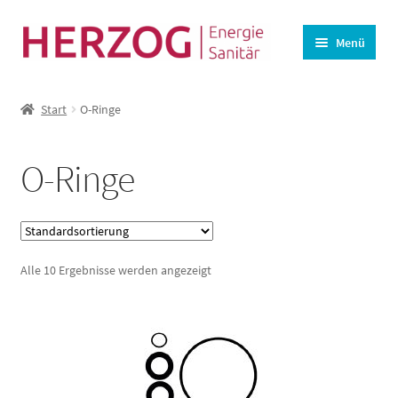
Zur
Zum
Menü
Navigation
Inhalt
springen
springen
Startseite
Start
O-Ringe
BHKW-Ersatzteile
Unterm
Wasseraufbereitung
O-Ringe
öffnen
Lüftung
Angebote
Alle 10 Ergebnisse werden angezeigt
Kasse
Warenkorb