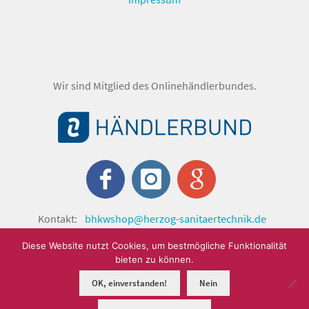
Wir sind Mitglied des Onlinehändlerbundes.
Kontakt:
bhkwshop@herzog-sanitaertechnik.de
© shop.herzog-sanitaertechnik.de 2024 by Herzog
Diese Website nutzt Cookies, um bestmögliche Funktionalität
Sanitärtechnik GmbH.
bieten zu können.
OK, einverstanden!
Nein
0