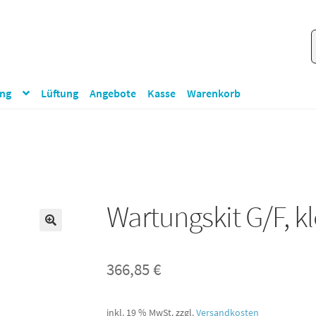
S
S
n
ung
Lüftung
Angebote
Kasse
Warenkorb
Wartungskit G/F, kl
🔍
366,85
€
inkl. 19 % MwSt.
zzgl.
Versandkosten