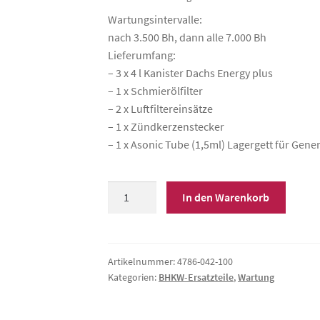
Wartungsintervalle:
nach 3.500 Bh, dann alle 7.000 Bh
Lieferumfang:
– 3 x 4 l Kanister Dachs Energy plus
– 1 x Schmierölfilter
– 2 x Luftfiltereinsätze
– 1 x Zündkerzenstecker
– 1 x Asonic Tube (1,5ml) Lagergett für Gene
Wartungskit
In den Warenkorb
G/F,
klein,
mit
Öl
Artikelnummer:
4786-042-100
Kategorien:
BHKW-Ersatzteile
,
Wartung
Menge