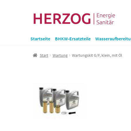
Zur
Zum
Navigation
Inhalt
springen
springen
Startseite
BHKW-Ersatzteile
Wasseraufbereit
Start
Wartung
Wartungskit G/F, klein, mit Öl