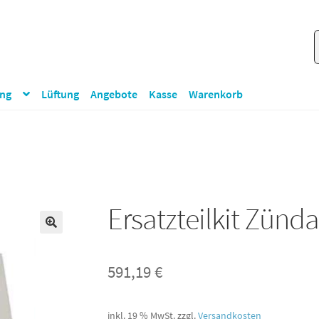
S
S
n
ung
Lüftung
Angebote
Kasse
Warenkorb
Ersatzteilkit Zünd
🔍
591,19
€
inkl. 19 % MwSt.
zzgl.
Versandkosten