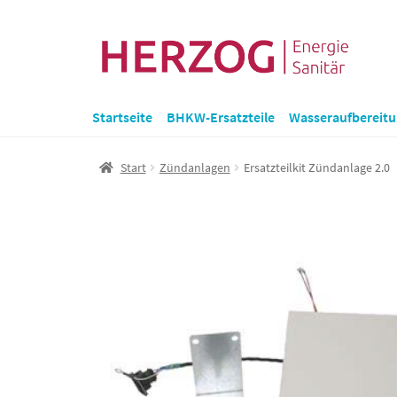
Zur
Zum
Navigation
Inhalt
springen
springen
Startseite
BHKW-Ersatzteile
Wasseraufbereit
Start
Zündanlagen
Ersatzteilkit Zündanlage 2.0