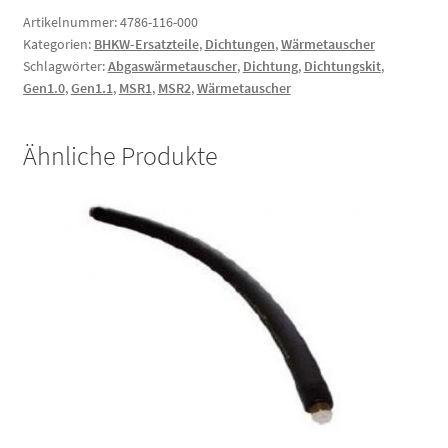
Artikelnummer:
4786-116-000
Kategorien:
BHKW-Ersatzteile
,
Dichtungen
,
Wärmetauscher
Schlagwörter:
Abgaswärmetauscher
,
Dichtung
,
Dichtungskit
,
Gen1.0
,
Gen1.1
,
MSR1
,
MSR2
,
Wärmetauscher
Ähnliche Produkte