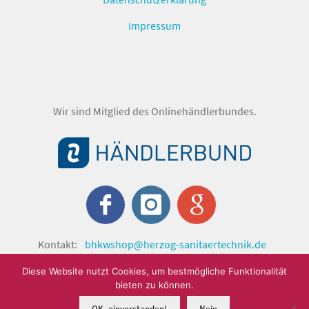
Impressum
Wir sind Mitglied des Onlinehändlerbundes.
Kontakt:
bhkwshop@herzog-sanitaertechnik.de
© shop.herzog-sanitaertechnik.de 2024 by Herzog
Diese Website nutzt Cookies, um bestmögliche Funktionalität
Sanitärtechnik GmbH.
bieten zu können.
OK, einverstanden!
Nein