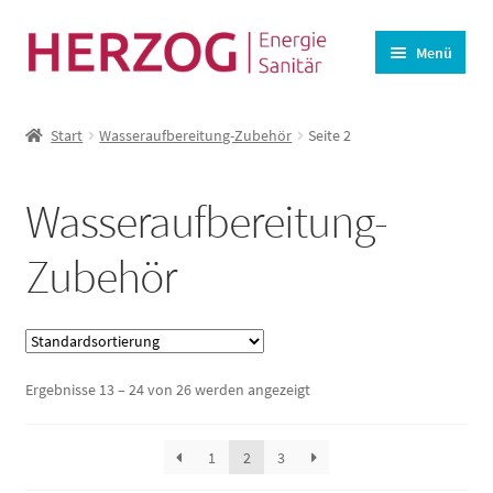
Zur
Zum
Menü
Navigation
Inhalt
springen
springen
Startseite
Start
Wasseraufbereitung-Zubehör
Seite 2
BHKW-Ersatzteile
Unterm
Wasseraufbereitung
Wasseraufbereitung-
öffnen
Lüftung
Zubehör
Angebote
Kasse
Ergebnisse 13 – 24 von 26 werden angezeigt
Warenkorb
1
2
3