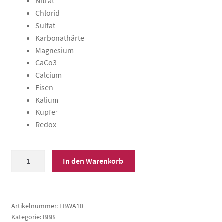
Nitrat
Chlorid
Sulfat
Karbonathärte
Magnesium
CaCo3
Calcium
Eisen
Kalium
Kupfer
Redox
Trinkwasseranalyse
In den Warenkorb
klein
(23
Parameter)
Menge
Artikelnummer:
LBWA10
Kategorie:
BBB