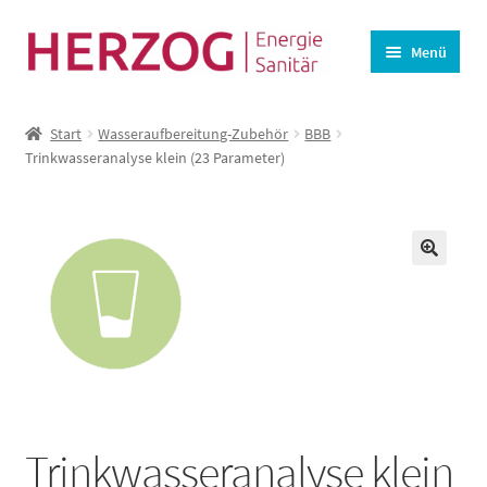
Zur
Zum
Menü
Navigation
Inhalt
springen
springen
Startseite
Start
Wasseraufbereitung-Zubehör
BBB
BHKW-Ersatzteile
Trinkwasseranalyse klein (23 Parameter)
Unterm
Wasseraufbereitung
öffnen
Lüftung
🔍
Angebote
Kasse
Warenkorb
Trinkwasseranalyse klein