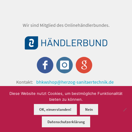
Wir sind Mitglied des Onlinehändlerbundes.
Kontakt:
bhkwshop@herzog-sanitaertechnik.de
© shop.herzog-sanitaertechnik.de 2024 by Herzog
Diese Website nutzt Cookies, um bestmögliche Funktionalität
Sanitärtechnik GmbH.
bieten zu können.
OK, einverstanden!
Nein
0
Datenschutzerklärung
Suchen
Suchen