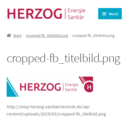
Zur
Zum
Menü
Navigation
Inhalt
springen
springen
Startseite
Start
cropped-fb_titelbild.png
cropped-fb_titelbild.png
BHKW-Ersatzteile
Unterm
Wasseraufbereitung
cropped-fb_titelbild.png
öffnen
Lüftung
Angebote
Kasse
Warenkorb
http://shop.herzog-sanitaertechnik.de/wp-
content/uploads/2019/03/cropped-fb_titelbild.png