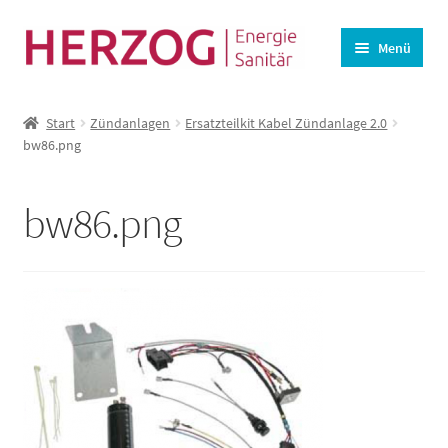
Zur
Zum
Menü
Navigation
Inhalt
springen
springen
Startseite
Start
Zündanlagen
Ersatzteilkit Kabel Zündanlage 2.0
BHKW-Ersatzteile
bw86.png
Unterm
Wasseraufbereitung
öffnen
bw86.png
Lüftung
Angebote
Kasse
Warenkorb