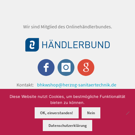
Wir sind Mitglied des Onlinehändlerbundes.
Kontakt:
bhkwshop@herzog-sanitaertechnik.de
© shop.herzog-sanitaertechnik.de 2024 by Herzog
Diese Website nutzt Cookies, um bestmögliche Funktionalität
Sanitärtechnik GmbH.
bieten zu können.
OK, einverstanden!
Nein
0
Datenschutzerklärung
Suchen
Suchen