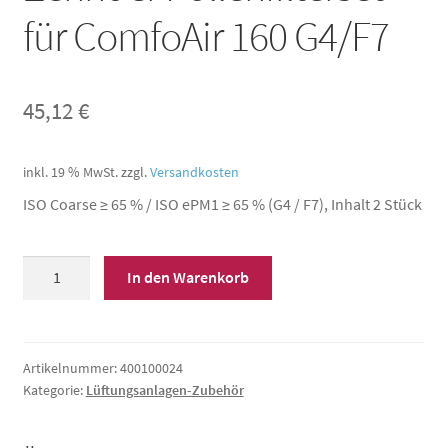
für ComfoAir 160 G4/F7
45,12
€
inkl. 19 % MwSt.
zzgl.
Versandkosten
ISO Coarse ≥ 65 % / ISO ePM1 ≥ 65 % (G4 / F7), Inhalt 2 Stück
Zehnder
In den Warenkorb
Pollenfilterset
für
ComfoAir
160
Artikelnummer:
400100024
Kategorie:
Lüftungsanlagen-Zubehör
G4/F7
Menge