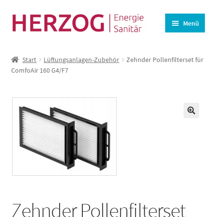
Zur
Zum
Menü
Navigation
Inhalt
springen
springen
Startseite
Start
Lüftungsanlagen-Zubehör
Zehnder Pollenfilterset für
BHKW-Ersatzteile
ComfoAir 160 G4/F7
Unterm
Wasseraufbereitung
öffnen
Lüftung
🔍
Angebote
Kasse
Warenkorb
Zehnder Pollenfilterset