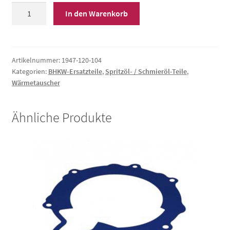
Verdrängungsring
In den Warenkorb
für
Schmieröl-
WT
Menge
Artikelnummer:
1947-120-104
Kategorien:
BHKW-Ersatzteile
,
Spritzöl- / Schmieröl-Teile
,
Wärmetauscher
Ähnliche Produkte