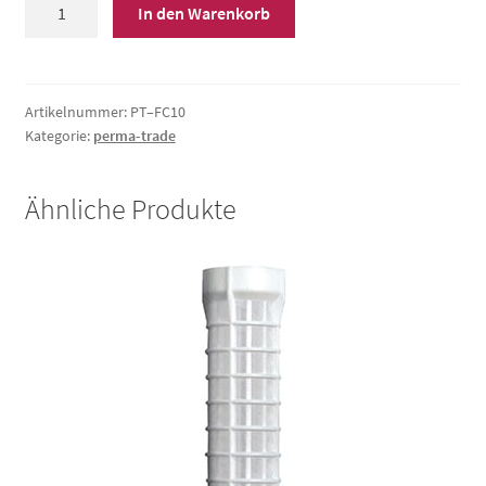
Perma-
In den Warenkorb
trade
Permaster
Carbonblockfilter
PT
Artikelnummer:
PT–FC10
Kategorie:
perma-trade
–
FC
10
Ähnliche Produkte
Menge