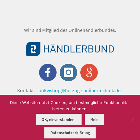
Wir sind Mitglied des Onlinehändlerbundes.
Kontakt:
bhkwshop@herzog-sanitaertechnik.de
© shop.herzog-sanitaertechnik.de 2024 by Herzog
Diese Website nutzt Cookies, um bestmögliche Funktionalität
Sanitärtechnik GmbH.
bieten zu können.
OK, einverstanden!
Nein
0
Datenschutzerklärung
Suchen
Suchen