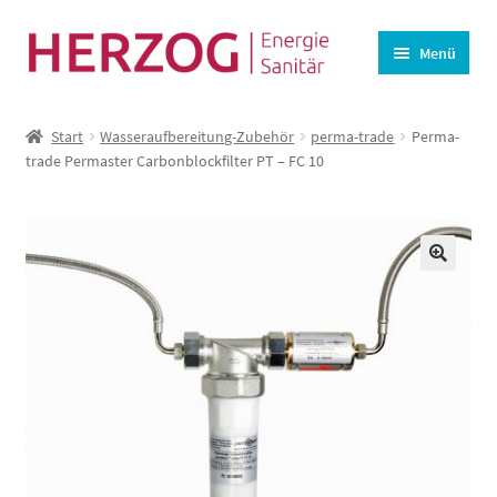
Zur
Zum
Menü
Navigation
Inhalt
springen
springen
Startseite
Start
Wasseraufbereitung-Zubehör
perma-trade
Perma-
BHKW-Ersatzteile
trade Permaster Carbonblockfilter PT – FC 10
Unterm
Wasseraufbereitung
öffnen
Lüftung
🔍
Angebote
Kasse
Warenkorb