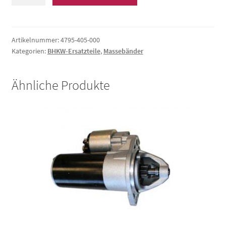
Motorträger
/
Grundrahmen
Menge
Artikelnummer:
4795-405-000
Kategorien:
BHKW-Ersatzteile
,
Massebänder
Ähnliche Produkte