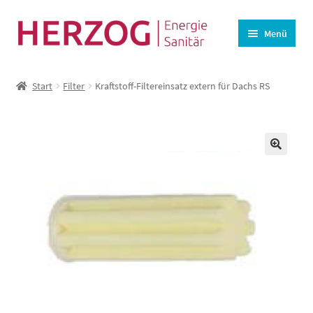
Zur
Zum
Menü
Navigation
Inhalt
springen
springen
Startseite
Start
Filter
Kraftstoff-Filtereinsatz extern für Dachs RS
BHKW-Ersatzteile
Unterm
Wasseraufbereitung
öffnen
Lüftung
🔍
Angebote
Kasse
Warenkorb