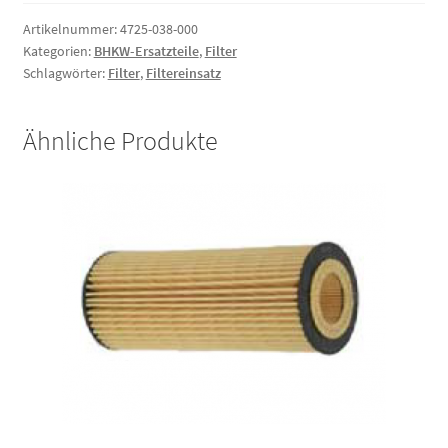
für
Dachs
Artikelnummer:
4725-038-000
Kategorien:
BHKW-Ersatzteile
,
Filter
RS
Schlagwörter:
Filter
,
Filtereinsatz
Menge
Ähnliche Produkte