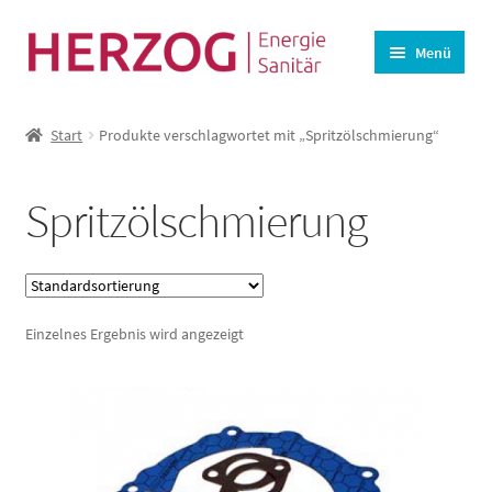
Zur
Zum
Menü
Navigation
Inhalt
springen
springen
Startseite
Start
Produkte verschlagwortet mit „Spritzölschmierung“
BHKW-Ersatzteile
Unterm
Wasseraufbereitung
Spritzölschmierung
öffnen
Lüftung
Angebote
Einzelnes Ergebnis wird angezeigt
Kasse
Warenkorb