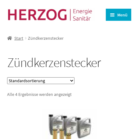
Zur
Zum
Menü
Navigation
Inhalt
springen
springen
Startseite
Start
Zündkerzenstecker
BHKW-Ersatzteile
Unterm
Wasseraufbereitung
Zündkerzenstecker
öffnen
Lüftung
Angebote
Alle 4 Ergebnisse werden angezeigt
Kasse
Warenkorb