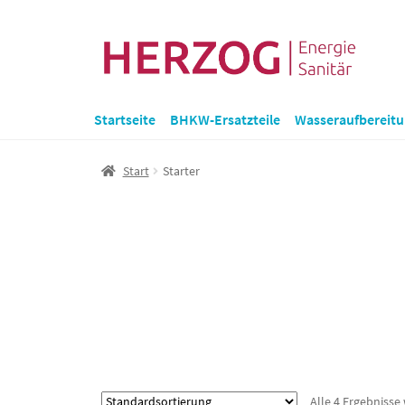
Zur
Zum
Navigation
Inhalt
springen
springen
Startseite
BHKW-Ersatzteile
Wasseraufbereit
Start
Starter
Alle 4 Ergebnisse