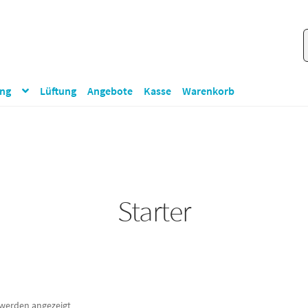
S
S
n
ung
Lüftung
Angebote
Kasse
Warenkorb
Starter
 werden angezeigt