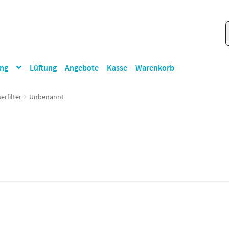
S
S
n
ung
Lüftung
Angebote
Kasse
Warenkorb
erfilter
Unbenannt