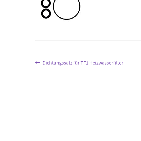
Beitragsnavigation
Vorheriger
Dichtungssatz für TF1 Heizwasserfilter
Beitrag: