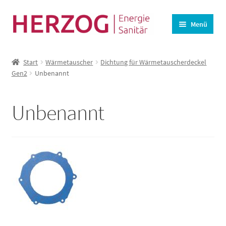
Zur
Zum
Menü
Navigation
Inhalt
springen
springen
Startseite
Start
Wärmetauscher
Dichtung für Wärmetauscherdeckel
BHKW-Ersatzteile
Gen2
Unbenannt
Unterm
Wasseraufbereitung
öffnen
Unbenannt
Lüftung
Angebote
Kasse
Warenkorb