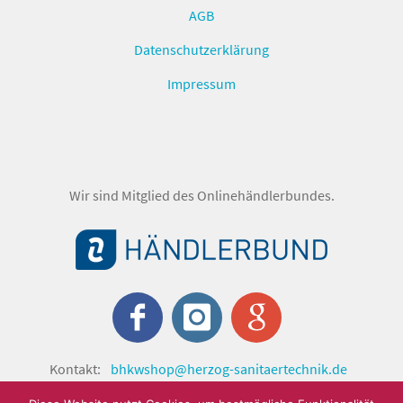
AGB
Datenschutzerklärung
Impressum
Wir sind Mitglied des Onlinehändlerbundes.
Kontakt:
bhkwshop@herzog-sanitaertechnik.de
© shop.herzog-sanitaertechnik.de 2024 by Herzog