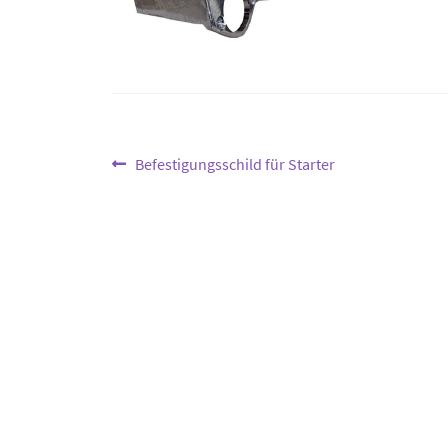
Beitragsnavigation
Vorheriger
Befestigungsschild für Starter
Beitrag: