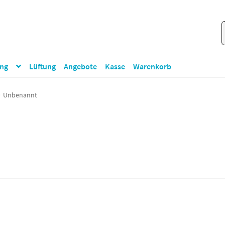
S
S
n
ung
Lüftung
Angebote
Kasse
Warenkorb
Unbenannt