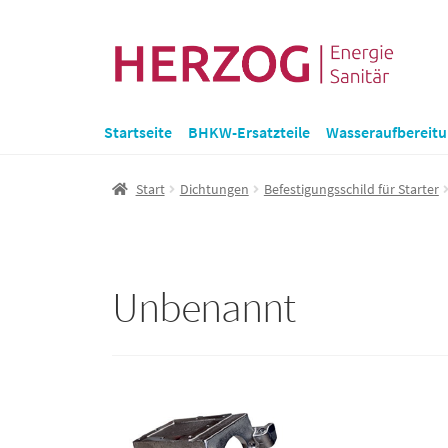
Zur
Zum
Navigation
Inhalt
springen
springen
Startseite
BHKW-Ersatzteile
Wasseraufbereit
Start
Dichtungen
Befestigungsschild für Starter
Unbenannt